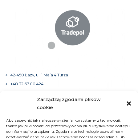
42-450 Łazy, ul. 1 Maja 4 Turza
+48 32 67 00 424
sekretariat@tradepolgroup.com
Zarządzaj zgodami plików
cookie
Aby zapewnić jak najlepsze wrażenia, korzystamy z technologii,
Grupę Tradepol
tworzą spółki
Tradepol Sp. zo.o. i FOB-
takich jak pliki cookie, do przechowywania i/lub uzyskiwania dostępu
Decor Sp. zo.o.
oraz marka
FOB-Glass
wszystkie o kapitale
do informacji o urządzeniu. Zgoda na te technologie pozwoli nam
przetwarzać dane, takie jak zachowanie podczas przeglądania lub